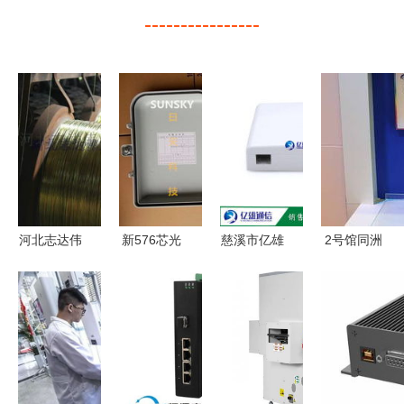
----------------
河北志达伟
新576芯光
慈溪市亿雄
2号馆同洲
业镀锌黄铁
缆交接箱
通信设备厂
电子华丽亮
线 工业材
价格、图
专注通讯设
相 2005年
料的视觉呈
片、品牌与
备供应，赋
通信设备技
现与应用解
慈溪日天通
能高效连接
术展回顾
读
信设备厂供
货优势详解