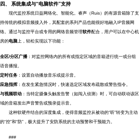
四、 系统集成与“电脑软件”支持
现代监控系统日益网络化、智能化。睿声（Ruis）的有源音箱除了支
持传统的模拟音频接入外，其配套的系列产品也能很好地融入IP音频网
络。通过与监控平台或专用的网络音频管理
软件
配合，用户可以在中心机
房的
电脑
上，轻松实现以下功能：
全区/分区广播
：对监控网络内的所有或指定区域的音箱进行统一或分组
语音播报。
定时任务
：设置自动播放音乐或提示音。
应急指挥
：在发生紧急情况时，快速选定区域发布疏散或警告指令。
与视频联动
：当特定摄像头触发告警（如闯入侦测）时，可自动联动该区
域的音箱发出声音警告或预录提示音。
这种软硬件结合的深度集成，使得音频监控从被动的“听”转变为主动
的“控”和“防”，极大提升了安防系统的主动预警和干预能力。
###