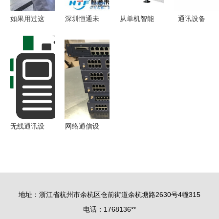
如果用过这
深圳恒通未
从单机智能
通讯设备
些电脑软
来科技百兆
到整线协同
连接世界的
件，你就老
自适应快速
SMT生产设
无形桥梁
了
以太网光纤
备领跑电子
收发器 通
智造升级浪
讯设备的可
潮
靠之选
无线通讯设
网络通信设
备爆炸事件
备、功能与
软件异常引
软件概述
发硬件灾难
的警示
地址：浙江省杭州市余杭区仓前街道余杭塘路2630号4幢315
电话：1768136**