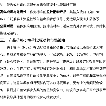
知、警告或对讲内容即使在嘈杂环境中也能清晰可辨。
高集成度与兼容性
：作为标准的
监控配套产品
，其输入接口（如LINE
IN）广泛兼容主流监控设备输出的音频信号，无缝融入现有安防体系。
坚固耐用
：箱体多采用阻燃、抗冲击材料，适应室内外多种环境，保障长
期稳定运行。
三、 产品价格：性价比驱动的市场策略
关于睿声（Ruis）有源壁挂音箱的
价格
，市场定位以高性价比为核
心。价格通常根据产品的功率大小（如10W、20W、30W等）、功能特
性（是否带分区、音调调节）、防护等级（IP评级）以及订购数量等因素
浮动。作为生产厂家，睿声能够有效控制成本，相比单纯贸易商或贴牌产
品，在同等品质下往往能提供更具竞争力的价格。对于工程商和系统集成
商而言，这意味着在项目预算内可以获得更可靠、更专业的音频配套设
备，从而提升整体解决方案的价值和竞争力。建议直接咨询厂家或授权经
销商获取具体型号的最新报价与批发政策。