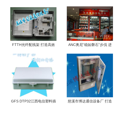
FTTH光纤配线架 打造高效
ANC奥尼“稳如磐石”步伐 进
通讯网络的基石——探访慈
驻东莞电脑软件市场，软硬
溪市日晟通信设备厂
兼施打造生态闭环
GFS DTP32江西电信塑料插
慈溪市博达通信设备厂 打造
片式1分32芯光分路器箱 户
高品质通讯设备供应与服务