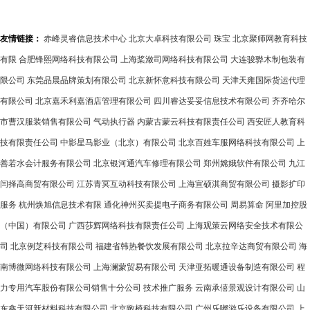
外防护与分纤技术的完美结
合
友情链接：
赤峰灵睿信息技术中心
北京大卓科技有限公司
珠宝
北京聚师网教育科技
有限
合肥锋熙网络科技有限公司
上海桨潋司网络科技有限公司
大连骏骅木制包装有
限公司
东莞品晨品牌策划有限公司
北京新怀意科技有限公司
天津天雍国际货运代理
有限公司
北京嘉禾利嘉酒店管理有限公司
四川睿达妥妥信息技术有限公司
齐齐哈尔
市曹汉服装销售有限公司
气动执行器
内蒙古蒙云科技有限责任公司
西安匠人教育科
技有限责任公司
中影星马影业（北京）有限公司
北京百姓车服网络科技有限公司
上
善若水会计服务有限公司
北京银河通汽车修理有限公司
郑州嫦娥软件有限公司
九江
闫择高商贸有限公司
江苏青冥互动科技有限公司
上海宣硕淇商贸有限公司
摄影扩印
服务
杭州焕旭信息技术有限
通化神州买卖提电子商务有限公司
周易算命
阿里加控股
（中国）有限公司
广西莎辉网络科技有限责任公司
上海观策云网络安全技术有限公
司
北京例芝科技有限公司
福建省韩热餐饮发展有限公司
北京拉辛达商贸有限公司
海
南博微网络科技有限公司
上海澜蒙贸易有限公司
天津亚拓暖通设备制造有限公司
程
力专用汽车股份有限公司销售十分公司
技术推广服务
云南承僖景观设计有限公司
山
东鑫天河新材料科技有限公司
北京敞椅科技有限公司
广州乐嘟游乐设备有限公司
上