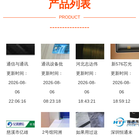
产品列表
PRODUCT
----------------
通信与通讯
通讯设备批
河北志达伟
新576芯光
更新时间：
设备 无形
发与电脑软
更新时间：
业镀锌黄铁
更新时间：
更新时间：
缆交接箱
世界的连接
2026-08-
件生态 厂
2026-08-
线 工业材
2026-08-
2026-08-
价格、图
基石
06
商、供应商
06
料的视觉呈
06
片、品牌与
06
22:06:16
的协同之路
08:23:18
现与应用解
18:43:21
慈溪日天通
18:59:12
读
信设备厂供
货优势详解
慈溪市亿雄
2号馆同洲
如果用过这
深圳恒通未