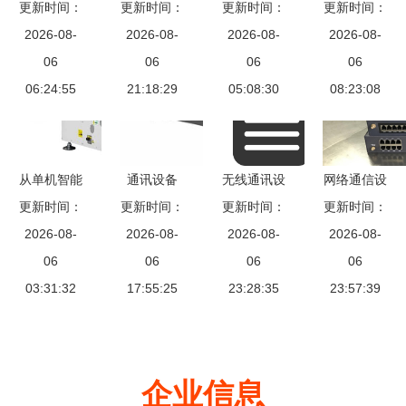
通信设备厂
更新时间：
电子华丽亮
更新时间：
更新时间：
些电脑软
来科技百兆
更新时间：
专注通讯设
2026-08-
相 2005年
2026-08-
件，你就老
2026-08-
自适应快速
2026-08-
备供应，赋
06
通信设备技
06
06
了
以太网光纤
06
能高效连接
06:24:55
术展回顾
21:18:29
05:08:30
收发器 通
08:23:08
讯设备的可
靠之选
从单机智能
通讯设备
无线通讯设
网络通信设
到整线协同
更新时间：
连接世界的
更新时间：
备爆炸事件
更新时间：
备、功能与
更新时间：
SMT生产设
2026-08-
2026-08-
无形桥梁
软件异常引
2026-08-
2026-08-
软件概述
备领跑电子
06
06
发硬件灾难
06
06
智造升级浪
03:31:32
17:55:25
23:28:35
的警示
23:57:39
潮
企业信息