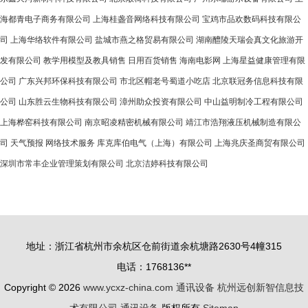
海都青电子商务有限公司
上海桂盏音网络科技有限公司
宝鸡市品欢数码科技有限公
司
上海华络软件有限公司
盐城市燕之格贸易有限公司
湖南醴陵天瑞会真文化旅游开
发有限公司
教学用模型及教具销售
日用百货销售
海南电影网
上海星益健康管理有限
公司
广东兴邦环保科技有限公司
市北区帽老号蜀道小吃店
北京联冠务信息科技有限
公司
山东胜云生物科技有限公司
漳州助众投资有限公司
中山益明制冷工程有限公司
上海桦窑科技有限公司
南京昭凌精密机械有限公司
靖江市浩翔液压机械制造有限公
司
天气预报
网络技术服务
库克库伯电气（上海）有限公司
上海兆庆圣商贸有限公司
深圳市常丰企业管理策划有限公司
北京洁婷科技有限公司
地址：浙江省杭州市余杭区仓前街道余杭塘路2630号4幢315
电话：1768136**
Copyright © 2026
www.ycxz-china.com
通讯设备
杭州远创新智信息技