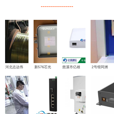
----------------
河北志达伟
新576芯光
慈溪市亿雄
2号馆同洲
业镀锌黄铁
缆交接箱
通信设备厂
电子华丽亮
线 工业材
价格、图
专注通讯设
相 2005年
料的视觉呈
片、品牌与
备供应，赋
通信设备技
现与应用解
慈溪日天通
能高效连接
术展回顾
读
信设备厂供
货优势详解