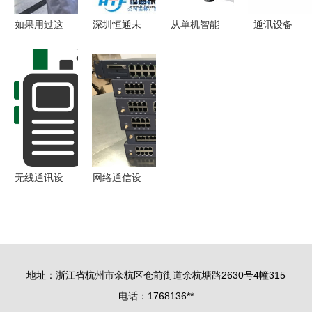
如果用过这
深圳恒通未
从单机智能
通讯设备
些电脑软
来科技百兆
到整线协同
连接世界的
件，你就老
自适应快速
SMT生产设
无形桥梁
了
以太网光纤
备领跑电子
收发器 通
智造升级浪
讯设备的可
潮
靠之选
无线通讯设
网络通信设
备爆炸事件
备、功能与
软件异常引
软件概述
发硬件灾难
的警示
地址：浙江省杭州市余杭区仓前街道余杭塘路2630号4幢315
电话：1768136**